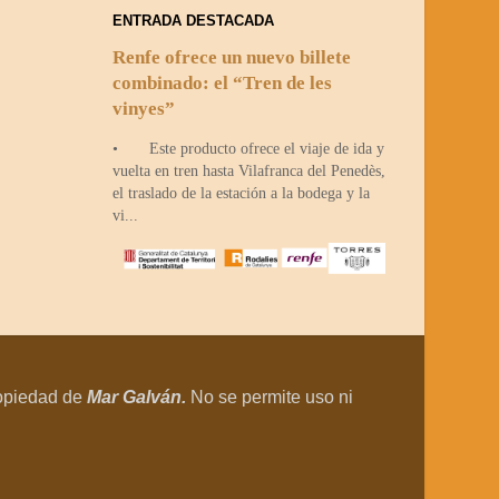
ENTRADA DESTACADA
Renfe ofrece un nuevo billete
combinado: el “Tren de les
vinyes”
• Este producto ofrece el viaje de ida y
vuelta en tren hasta Vilafranca del Penedès,
el traslado de la estación a la bodega y la
vi...
opiedad de
Mar Galván.
No se permite uso ni