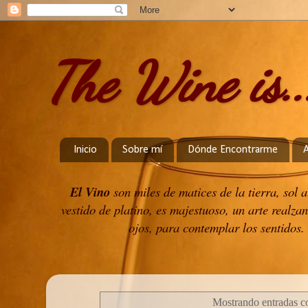
The Wine is..
Inicio
Sobre mí
Dónde Encontrarme
El Vino
son miles de matices de la tierra, sol
vestido de platino, es majestuoso, un arte realzan
ojos, para contemplar los sentidos. 
Mostrando entradas co