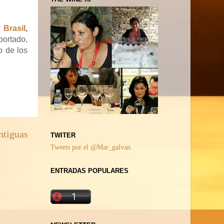
 Brasil
,
portado,
o de los
ntiguas
TWITER
Tweets por el @Mar_galvan.
ENTRADAS POPULARES