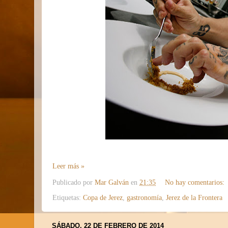
Leer más »
Publicado por
Mar Galván
en
21:35
No hay comentarios:
Etiquetas:
Copa de Jerez
,
gastronomía
,
Jerez de la Frontera
SÁBADO, 22 DE FEBRERO DE 2014