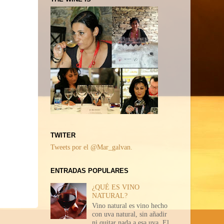
TWITER
Tweets por el @Mar_galvan.
ENTRADAS POPULARES
¿QUÉ ES VINO
NATURAL?
Vino natural es vino hecho
con uva natural, sin añadir
ni quitar nada a esa uva. El