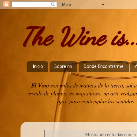
The Wine is..
Inicio
Sobre mí
Dónde Encontrarme
El Vino
son miles de matices de la tierra, sol
vestido de platino, es majestuoso, un arte realzan
ojos, para contemplar los sentidos. 
Mostrando entradas con la