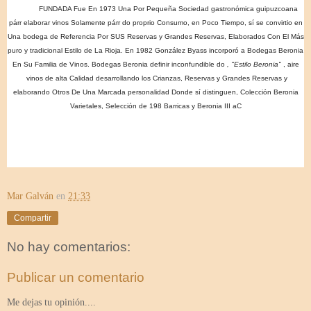
FUNDADA Fue En 1973 Una Por Pequeña Sociedad gastronómica guipuzcoana
párr elaborar vinos Solamente párr do proprio Consumo, en Poco Tiempo, sí se convirtio en
Una bodega de Referencia Por SUS Reservas y Grandes Reservas, Elaborados Con El Más
puro y tradicional Estilo de La Rioja. En 1982 González Byass incorporó a Bodegas Beronia
En Su Familia de Vinos. Bodegas Beronia definir inconfundible do
, "Estilo Beronia"
, aire
vinos de alta Calidad desarrollando los Crianzas, Reservas y Grandes Reservas y
elaborando Otros De Una Marcada personalidad Donde sí distinguen, Colección Beronia
Varietales, Selección de 198 Barricas y Beronia III aC
Mar Galván
en
21:33
Compartir
No hay comentarios:
Publicar un comentario
Me dejas tu opinión....