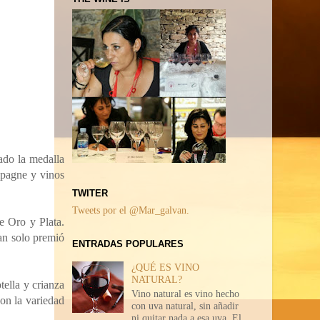
ado la medalla
pagne y vinos
TWITER
Tweets por el @Mar_galvan.
e Oro y Plata.
an solo premió
ENTRADAS POPULARES
¿QUÉ ES VINO
NATURAL?
tella y crianza
Vino natural es vino hecho
on la variedad
con uva natural, sin añadir
ni quitar nada a esa uva. El