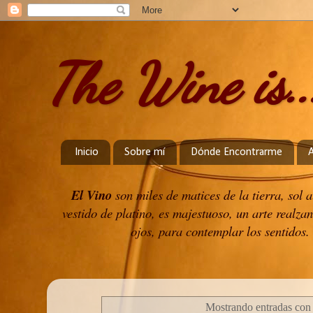
The Wine is..
Inicio
Sobre mí
Dónde Encontrarme
El Vino
son miles de matices de la tierra, sol
vestido de platino, es majestuoso, un arte realzan
ojos, para contemplar los sentidos. 
Mostrando entradas con 