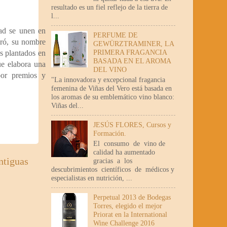
resultado es un fiel reflejo de la tierra de
l...
dad se unen en
PERFUME DE
iró, su nombre
GEWÜRZTRAMINER, LA
PRIMERA FRAGANCIA
s plantados en
BASADA EN EL AROMA
ue elabora una
DEL VINO
por premios y
"La innovadora y excepcional fragancia
femenina de Viñas del Vero está basada en
los aromas de su emblemático vino blanco:
Viñas del...
JESÚS FLORES, Cursos y
Formación.
El consumo de vino de
calidad ha aumentado
ntiguas
gracias a los
descubrimientos científicos de médicos y
especialistas en nutrición, ...
Perpetual 2013 de Bodegas
Torres, elegido el mejor
Priorat en la International
Wine Challenge 2016