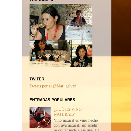
TWITER
Tweets por el @Mar_galvan.
ENTRADAS POPULARES
¿QUÉ ES VINO
NATURAL?
Vino natural es vino hecho
con uva natural, sin añadir
ni quitar nada a esa uva. El