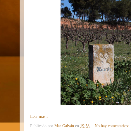
Leer más »
Publicado por
Mar Galván
en
19:58
No hay comentarios: