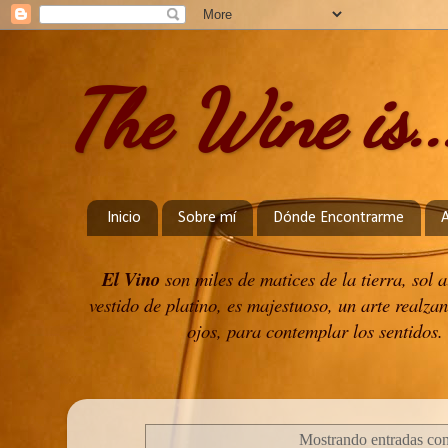
The Wine is..
Inicio
Sobre mí
Dónde Encontrarme
El Vino
son miles de matices de la tierra, sol
vestido de platino, es majestuoso, un arte realzan
ojos, para contemplar los sentidos. 
Mostrando entradas con