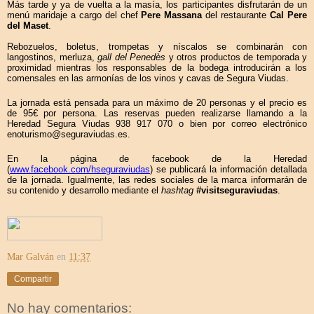
Más tarde y ya de vuelta a la masía, los participantes disfrutarán de un 
menú maridaje a cargo del chef 
Pere Massana
 del restaurante 
Cal Pere 
del Maset
. 
Rebozuelos, boletus, trompetas y níscalos se combinarán con 
langostinos, merluza, 
gall del Penedès
 y otros productos de temporada y 
proximidad mientras los responsables de la bodega introducirán a los 
comensales en las armonías de los vinos y cavas de Segura Viudas.
La jornada está pensada para un máximo de 20 personas y el precio es 
de 95€ por persona. Las reservas pueden realizarse llamando a la 
Heredad Segura Viudas 938 917 070 o bien por correo electrónico 
enoturismo@seguraviudas.es.
En la página de facebook de la Heredad 
(
www.facebook.com/hseguraviudas
) se publicará la información detallada 
de la jornada. Igualmente, las redes sociales de la marca informarán de 
su contenido y desarrollo mediante el 
hashtag
#visitseguraviudas
.
Mar Galván
en
11:37
Compartir
No hay comentarios: