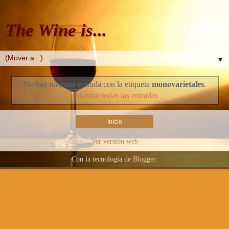
The Wine is...
▼
No hay ninguna entrada con la etiqueta
monovarietales
.
Mostrar todas las entradas
Inicio
Ver versión web
Con la tecnología de
Blogger
.