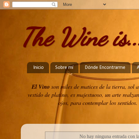
The Wine is..
Inicio
Sobre mí
Dónde Encontrarme
El Vino
son miles de matices de la tierra, sol
vestido de platino, es majestuoso, un arte realzan
ojos, para contemplar los sentidos. 
No hay ninguna entrada con la