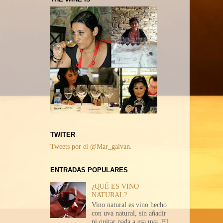
TWITER
Tweets por el @Mar_galvan.
ENTRADAS POPULARES
¿QUÉ ES VINO
NATURAL?
Vino natural es vino hecho
con uva natural, sin añadir
ni quitar nada a esa uva. El