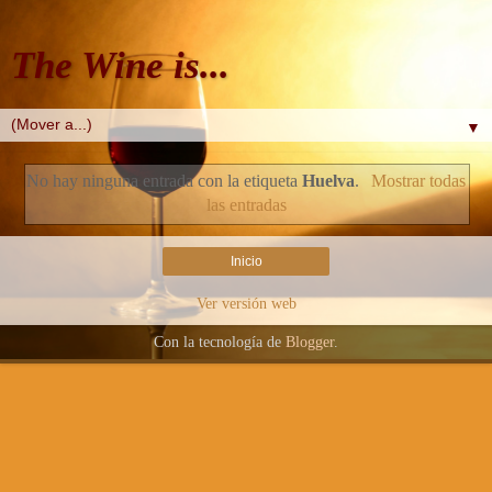
The Wine is...
▼
No hay ninguna entrada con la etiqueta
Huelva
.
Mostrar todas
las entradas
Inicio
Ver versión web
Con la tecnología de
Blogger
.